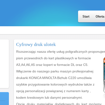
Start
Oferta
Cyfrowy druk ulotek
Rozszerzając nasza ofertę usług poligraficznych proponuje
pism przewodnich do kart plastikowych
w formacie
A3,A4,A6,A5 oraz kopert w formacie DL oraz C5.
Włączenie do naszego parku maszyn profesjonalnej
drukarki KONICA MINOLTA Bizhub C220 umożliwia
szybkie przygotowanie kolorowych wydruków także z
opcją personalizacji powiązanej z numerem karty ,
kodem kreskowym lub danymi personalnymi.
Opcję druku materiałów dodatkowych do kart możemy