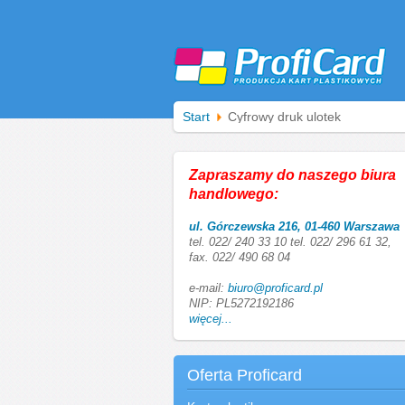
Start
Cyfrowy druk ulotek
Zapraszamy do naszego biura
handlowego:
ul. Górczewska 216, 01-460 Warszawa
tel. 022/ 240 33 10 tel. 022/ 296 61 32,
fax. 022/ 490 68 04
e-mail:
biuro@proficard.pl
NIP: PL5272192186
więcej...
Oferta Proficard